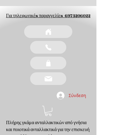
Για τηλεφωνικέs παραγγελίεs
6973206022
Σύνδεση
Πλήρης γκάμα ανταλλακτικών από γνήσια
και ποιοτικά ανταλλακτικά για την επισκευή