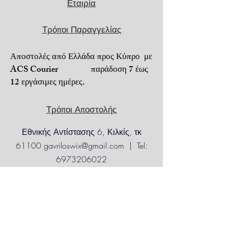
Εταιρία
Μεταφορικά + αντικαταβολή
7,80 €.
Τρόποι Παραγγελίας
Για τηλεφωνικές παραγγελίες
6973206022.
Αποστολές από Ελλάδα προς Κύπρο με
Πληρωμή με αντικαταβολή ή
ACS Courier παράδοση 7 έως
PayPal ή κατάθεση σε
12 εργάσιμες ημέρες.
τραπεζικό λογαριασμό.
Για απομακρυσμένες
Τρόποι Αποστολής
ή
δυσπρόσιτες περιοχές
,
ενδέχεται να
Εθνικής Αντίστασης 6, Κιλκίς, τκ
ισχύουν προσαυξημένα έξοδα
αποστολής.
61100
gavriloswix@gmail.com
| Tel:
6973206022
Επιστροφές
Eπικοινωνία