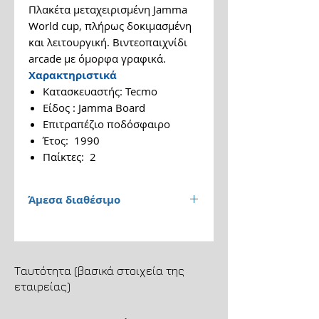
Πλακέτα μεταχειρισμένη Jamma
World cup, πλήρως δοκιμασμένη
και λειτουργική. Βιντεοπαιχνίδι
arcade με όμορφα γραφικά.
Χαρακτηριστικά
Κατασκευαστής: Tecmo
Είδος : Jamma Board
Επιτραπέζιο ποδόσφαιρο
Έτος: 1990
Παίκτες: 2
Άμεσα διαθέσιμο
Παράδοση 1 έως 3 εργάσιμες
ημέρες.
Ταυτότητα (βασικά στοιχεία της
Αποστολή μέσω ACS
εταιρείας)
Courier. Μεταφορικά 5,85 €.