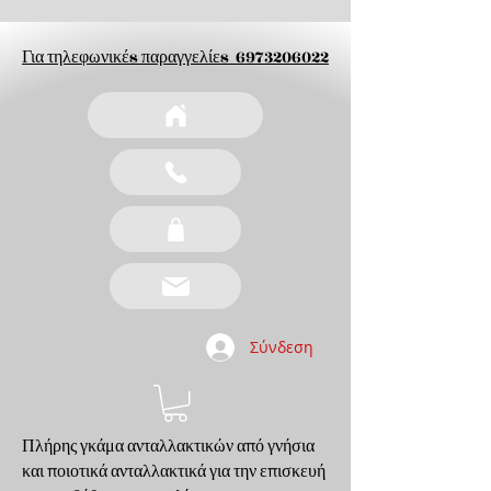
Για τηλεφωνικέs παραγγελίεs
6973206022
Σύνδεση
Πλήρης γκάμα ανταλλακτικών από γνήσια
και ποιοτικά ανταλλακτικά για την επισκευή