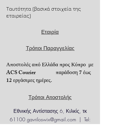
ημέρες.
Ταυτότητα (βασικά στοιχεία της
Αποστολή μέσω ACS
εταιρείας)
Courier. Μεταφορικά 5,85€.
Εταιρία
Μεταφορικά + αντικαταβολή
7,80€.
Τρόποι Παραγγελίας
Για τηλεφωνικές παραγγελίες
6973206022.
Αποστολές από Ελλάδα προς Κύπρο με
Πληρωμή με αντικαταβολή ή
ACS Courier παράδοση 7 έως
PayPal ή κατάθεση σε
12 εργάσιμες ημέρες.
τραπεζικό λογαριασμό.
Για απομακρυσμένες
Τρόποι Αποστολής
ή
δυσπρόσιτες περιοχές
,
ενδέχεται να
Εθνικής Αντίστασης 6, Κιλκίς, τκ
ισχύουν προσαυξημένα έξοδα
αποστολής.
61100
gavriloswix@gmail.com
| Tel:
6973206022