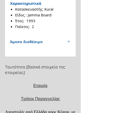
Χαρακτηριστικά
Κατασκευαστής: Kural
Είδος : Jamma Board
Έτος: 1993
Παίκτες: 2
Άμεσα διαθέσιμο
Παράδοση 1 έως 3 εργάσιμες
ημέρες.
Ταυτότητα (βασικά στοιχεία της
Αποστολή μέσω ACS
εταιρείας)
Courier. Μεταφορικά 5,85€.
Εταιρία
Μεταφορικά + αντικαταβολή
7,80€.
Τρόποι Παραγγελίας
Για τηλεφωνικές παραγγελίες
6973206022.
Αποστολές από Ελλάδα προς Κύπρο με