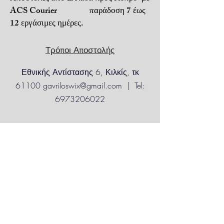
Πληρωμή με αντικαταβολή ή
ACS Courier παράδοση 7 έως
PayPal ή κατάθεση σε
12 εργάσιμες ημέρες.
τραπεζικό λογαριασμό.
Για απομακρυσμένες
Τρόποι Αποστολής
ή
δυσπρόσιτες περιοχές
,
ενδέχεται να
Εθνικής Αντίστασης 6, Κιλκίς, τκ
ισχύουν προσαυξημένα έξοδα
αποστολής.
61100
gavriloswix@gmail.com
| Tel:
6973206022
Επιστροφές
Eπικοινωνία