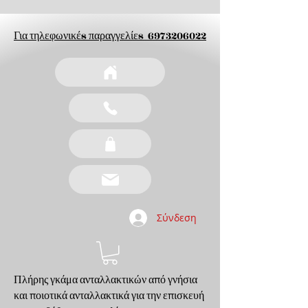
Για τηλεφωνικέs παραγγελίεs
6973206022
Σύνδεση
Πλήρης γκάμα ανταλλακτικών από γνήσια
και ποιοτικά ανταλλακτικά για την επισκευή