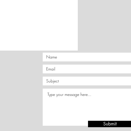
CS Courier. Μεταφορικά 4,5€.
τικαταβολή 6,5€.
παραγγελίες 6973206022.
καταβολή ή PayPal
ραπεζικό λογαριασμό.
νες ή
δυσπρόσιτες περιοχές
,
ημένα έξοδα αποστολής.
Submit