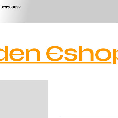
 6973206022
den Esho