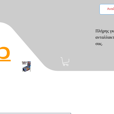
Πλήρης γκ
ανταλλακτ
p
σας.