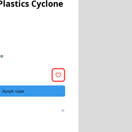
Plastics Cyclone
ή
μα
Αγορά τώρα
 εργάσιμες ημέρες.