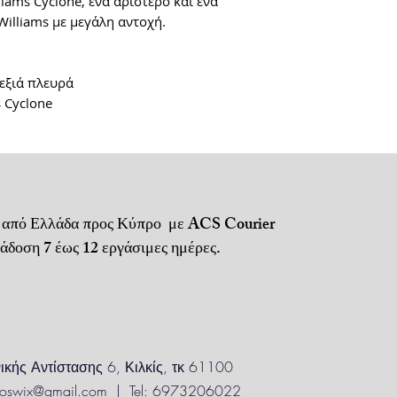
liams Cyclone, ένα αριστερό και ένα
Williams με μεγάλη αντοχή.
Αποστολή μέσω A
Μεταφορικά + αν
δεξιά πλευρά
Για τηλεφωνικές 
 Cyclone
Πληρωμή με αντι
ή κατάθεση σε τ
Για απομακρυσμέ
ενδέχεται να
ισχύουν προσαυξ
 από Ελλάδα προς Κύπρο με ACS Courier
 7 έως 12 εργάσιμες ημέρες.
ικής Αντίστασης 6, Κιλκίς, τκ 61100
iloswix@gmail.com
| Tel: 6973206022