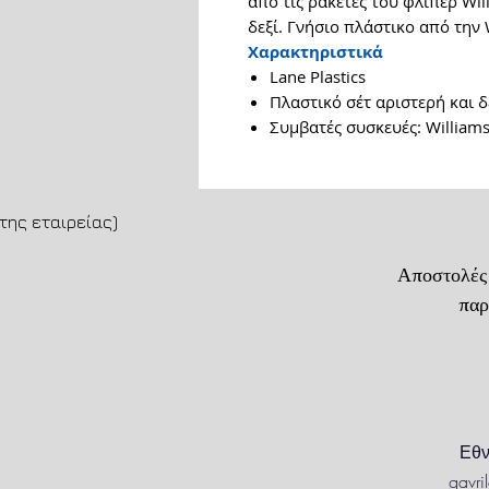
από τις ρακέτες του φλίπερ Wil
δεξί. Γνήσιο πλάστικο από την 
Χαρακτηριστικά
Lane Plastics
Πλαστικό σέτ αριστερή και 
Συμβατές συσκευές: Williams
της εταιρείας)
Αποστολές
παράδοση
Εθν
gavr