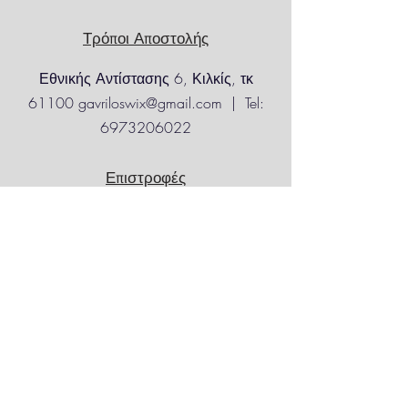
Για απομακρυσμένες
Τρόποι Αποστολής
ή
δυσπρόσιτες περιοχές
,
ενδέχεται να
Εθνικής Αντίστασης 6, Κιλκίς, τκ
ισχύουν προσαυξημένα έξοδα
αποστολής.
61100
gavriloswix@gmail.com
| Tel:
6973206022
Επιστροφές
Eπικοινωνία