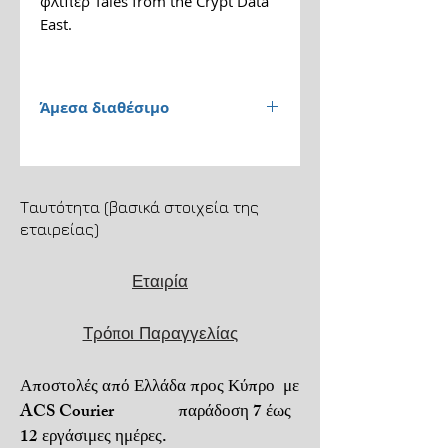
φλίπερ Tales from the Crypt Data
East.
Άμεσα διαθέσιμο
Παράδοση 1 έως 3 εργάσιμες
ημέρες.
Ταυτότητα (βασικά στοιχεία της
Αποστολή μέσω ACS
εταιρείας)
Courier. Μεταφορικά 4,5€.
Εταιρία
Μεταφορικά + αντικαταβολή
6,5€.
Τρόποι Παραγγελίας
Για τηλεφωνικές παραγγελίες
6973206022.
Αποστολές από Ελλάδα προς Κύπρο με
Πληρωμή με αντικαταβολή ή
ACS Courier παράδοση 7 έως
PayPal ή κατάθεση σε
12 εργάσιμες ημέρες.
τραπεζικό λογαριασμό.