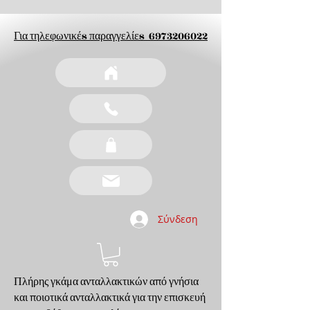
Για τηλεφωνικέs παραγγελίεs
6973206022
Σύνδεση
Πλήρης γκάμα ανταλλακτικών από γνήσια
και ποιοτικά ανταλλακτικά για την επισκευή