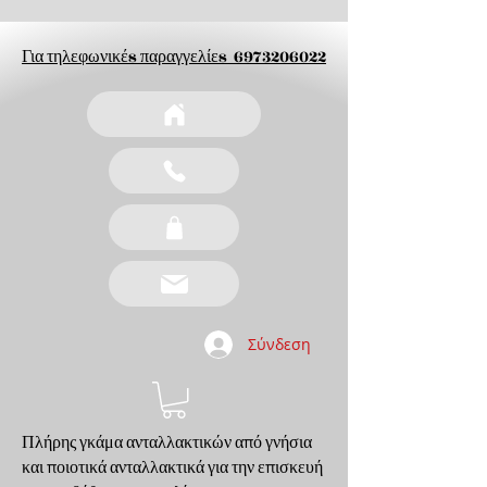
Για τηλεφωνικέs παραγγελίεs
6973206022
Σύνδεση
Πλήρης γκάμα ανταλλακτικών από γνήσια
και ποιοτικά ανταλλακτικά για την επισκευή