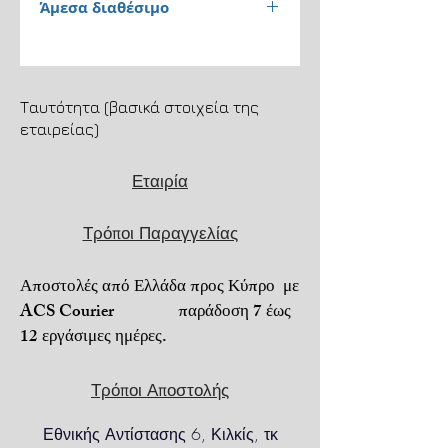
Άμεσα διαθέσιμο
Παράδοση 1 έως 3 εργάσιμες
ημέρες.
Ταυτότητα (βασικά στοιχεία της
Αποστολή μέσω ACS
εταιρείας)
Courier. Μεταφορικά 4,5€.
Εταιρία
Μεταφορικά + αντικαταβολή
6,5€.
Τρόποι Παραγγελίας
Για τηλεφωνικές παραγγελίες
6973206022.
Αποστολές από Ελλάδα προς Κύπρο με
Πληρωμή με αντικαταβολή ή
ACS Courier παράδοση 7 έως
PayPal ή κατάθεση σε
12 εργάσιμες ημέρες.
τραπεζικό λογαριασμό.
Για απομακρυσμένες
Τρόποι Αποστολής
ή
δυσπρόσιτες περιοχές
,
ενδέχεται να
Εθνικής Αντίστασης 6, Κιλκίς, τκ
ισχύουν προσαυξημένα έξοδα