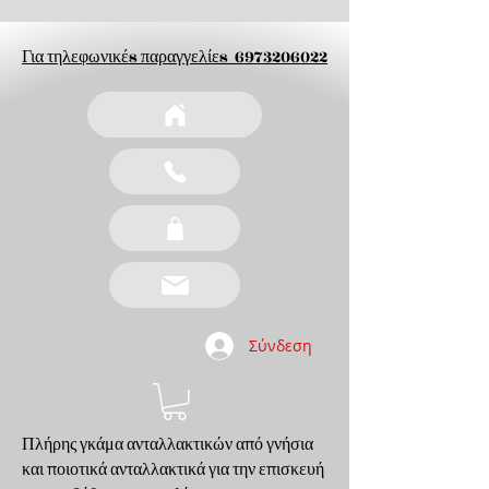
Για τηλεφωνικέs παραγγελίεs
6973206022
Σύνδεση
Πλήρης γκάμα ανταλλακτικών από γνήσια
και ποιοτικά ανταλλακτικά για την επισκευή