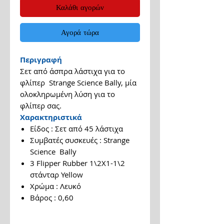
Καλάθι αγορών
Αγορά τώρα
Περιγραφή
Σετ από άσπρα λάστιχα για το
φλίπερ Strange Science Bally, μία
ολοκληρωμένη λύση για το
φλίπερ σας.
Χαρακτηριστικά
Είδος : Σετ από 45 λάστιχα
Συμβατές συσκευές : Strange
Science Bally
3 Flipper Rubber 1\2Χ1-1\2
στάνταρ Yellow
Χρώμα : Λευκό
Βάρος : 0,60