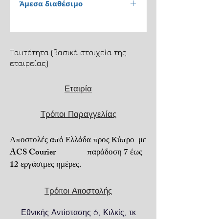
Άμεσα διαθέσιμο
Παράδοση 1 έως 3
εργάσιμες ημέρες.
Ταυτότητα (βασικά στοιχεία της
εταιρείας)
Αποστολή μέσω ACS
Courier. Μεταφορικά 4,5€.
Εταιρία
Μεταφορικά +
αντικαταβολή 6,5€.
Τρόποι Παραγγελίας
Για τηλεφωνικές
παραγγελίες 6973206022.
Αποστολές από Ελλάδα προς Κύπρο με
ACS Courier παράδοση 7 έως
Πληρωμή με
αντικαταβολή ή PayPal
12 εργάσιμες ημέρες.
ή κατάθεση σε τραπεζικό
λογαριασμό.
Τρόποι Αποστολής
Για απομακρυσμένες
ή
δυσπρόσιτες περιοχές
,
Εθνικής Αντίστασης 6, Κιλκίς, τκ
ενδέχεται να