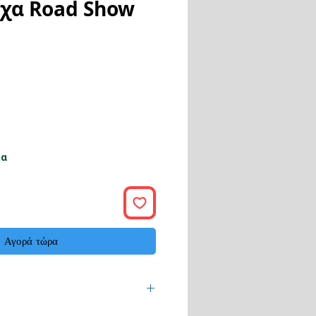
ιχα Road Show
ή
μα
Αγορά τώρα