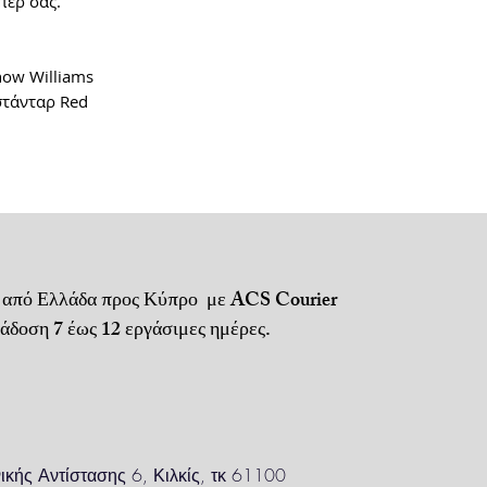
περ σας.
Παράδοση 1 έως
how Williams
Αποστολή μέσω
4,5€.
στάνταρ Red
Μεταφορικά + α
Για τηλεφωνικέ
Πληρωμή με αν
ή κατάθεση σε 
Για απομακρυσ
 από Ελλάδα προς Κύπρο με ACS Courier
περιοχές
, ενδέ
 7 έως 12 εργάσιμες ημέρες.
ισχύουν προσα
ικής Αντίστασης 6, Κιλκίς, τκ 61100