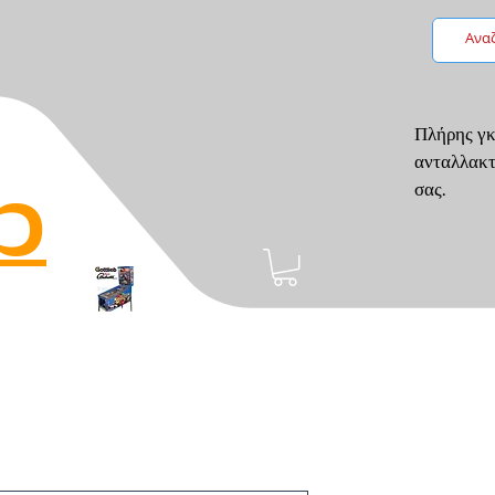
Πλήρης γκ
ανταλλακτ
p
σας.