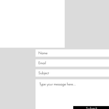
 3 εργάσιμες ημέρες.
 ACS Courier. Μεταφορικά
ντικαταβολή 6,5€.
ς παραγγελίες 6973206022.
τικαταβολή ή PayPal
τραπεζικό λογαριασμό.
μένες ή
δυσπρόσιτες
χεται να
υξημένα έξοδα αποστολής.
Submit