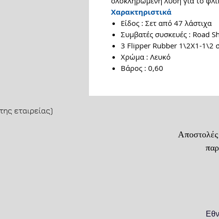
ολοκληρωμένη λύση για το φλί
Χαρακτηριστικά
Είδος : Σετ από 47 λάστιχα
Συμβατές συσκευές : Road S
3 Flipper Rubber 1\2Χ1-1\2 
Χρώμα : Λευκό
Βάρος : 0,60
της εταιρείας)
Αποστολές
παράδοση
Εθν