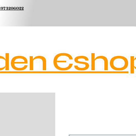
 6973206022
den Esho