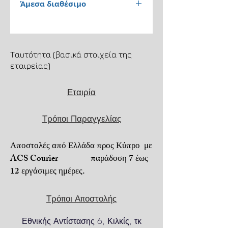
Άμεσα διαθέσιμο
Παράδοση 1 έως 3 εργάσιμες
ημέρες.
Ταυτότητα (βασικά στοιχεία της
Αποστολή μέσω ACS
εταιρείας)
Courier. Μεταφορικά 4,5€.
Εταιρία
Μεταφορικά + αντικαταβολή
6,5€.
Τρόποι Παραγγελίας
Για τηλεφωνικές παραγγελίες
6973206022.
Αποστολές από Ελλάδα προς Κύπρο με
Πληρωμή με αντικαταβολή ή
ACS Courier παράδοση 7 έως
PayPal ή κατάθεση σε
12 εργάσιμες ημέρες.
τραπεζικό λογαριασμό.
Δωρεάν μεταφορικά για
Τρόποι Αποστολής
αγορές πάνω απο 100€.
Εθνικής Αντίστασης 6, Κιλκίς, τκ