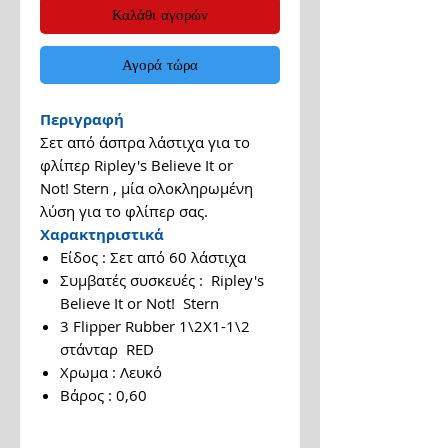
Καλάθι αγορών
Αγορά τώρα
Περιγραφή
Σετ από άσπρα λάστιχα για το
φλίπερ Ripley's Believe It or
Not! Stern , μία ολοκληρωμένη
λύση για το φλίπερ σας.
Χαρακτηριστικά
Είδος : Σετ από 60 λάστιχα
Συμβατές συσκευές : Ripley's
Believe It or Not! Stern
3 Flipper Rubber 1\2Χ1-1\2
στάνταρ RED
Χρωμα : Λευκό
Βάρος : 0,60