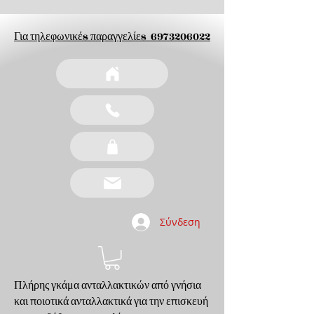
Για τηλεφωνικέs παραγγελίεs
6973206022
Σύνδεση
Πλήρης γκάμα ανταλλακτικών από γνήσια
και ποιοτικά ανταλλακτικά για την επισκευή