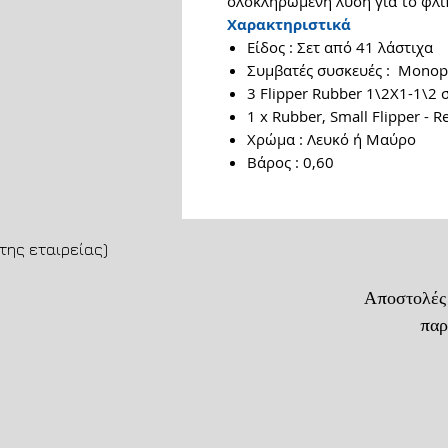
ολοκληρωμένη λύση για το φλί
Χαρακτηριστικά
Είδος : Σετ από 41 λάστιχα
Συμβατές συσκευές : Monopo
3 Flipper Rubber 1\2Χ1-1\2 
1 x Rubber, Small Flipper - R
Χρώμα : Λευκό ή Μαύρο
Βάρος : 0,60
της εταιρείας)
Αποστολές
παράδοση