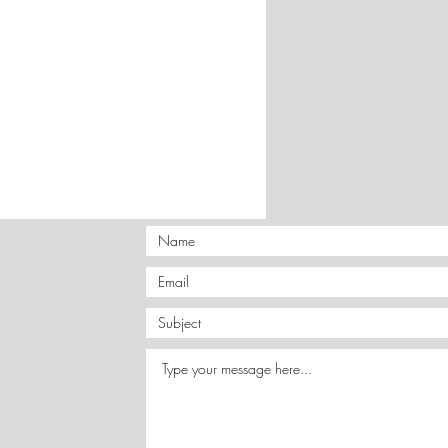
 εργάσιμες ημέρες.
CS Courier. Μεταφορικά 4,5€.
τικαταβολή 6,5€.
παραγγελίες 6973206022.
καταβολή ή PayPal
ραπεζικό λογαριασμό.
νες ή
δυσπρόσιτες περιοχές
,
ημένα έξοδα αποστολής.