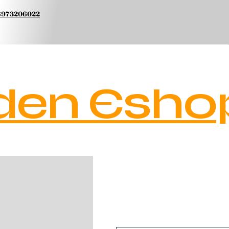
 6973206022
den Esho