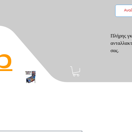
Πλήρης γκ
ανταλλακτ
p
σας.