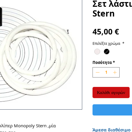
Σετ λάστ
Stern
Τιμ
45,00 €
Επιλέξτε χρώμα
*
Ποσότητα
*
Καλάθι αγορών
φλίπερ Monopoly Stern ,μία
Άμεσα διαθέσιμο