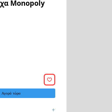
ιχα Monopoly
ή
Αγορά τώρα