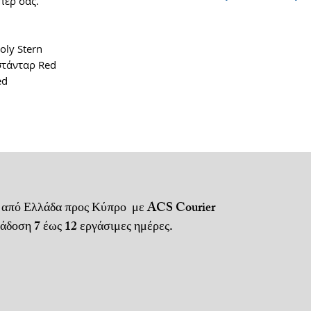
περ σας.
Παράδοση 1 έως 3
ly Stern
Αποστολή μέσω A
στάνταρ Red
ed
Μεταφορικά + αν
Για τηλεφωνικές 
Πληρωμή με αντι
ή κατάθεση σε τ
Για απομακρυσμέ
ενδέχεται να
 από Ελλάδα προς Κύπρο με ACS Courier
ισχύουν προσαυξ
 7 έως 12 εργάσιμες ημέρες.