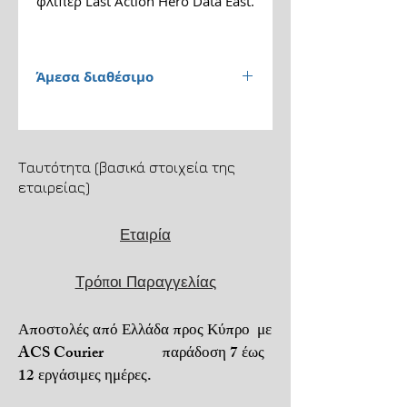
φλίπερ Last Action Hero Data East.
Άμεσα διαθέσιμο
Παράδοση 1 έως 3 εργάσιμες
ημέρες.
Ταυτότητα (βασικά στοιχεία της
Αποστολή μέσω ACS
εταιρείας)
Courier. Μεταφορικά 4,5€.
Εταιρία
Μεταφορικά + αντικαταβολή
6,5€.
Τρόποι Παραγγελίας
Για τηλεφωνικές παραγγελίες
6973206022.
Αποστολές από Ελλάδα προς Κύπρο με
Πληρωμή με αντικαταβολή ή
ACS Courier παράδοση 7 έως
PayPal ή κατάθεση σε
12 εργάσιμες ημέρες.
τραπεζικό λογαριασμό.