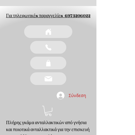
Για τηλεφωνικέs παραγγελίεs
6973206022
Σύνδεση
Πλήρης γκάμα ανταλλακτικών από γνήσια
και ποιοτικά ανταλλακτικά για την επισκευή