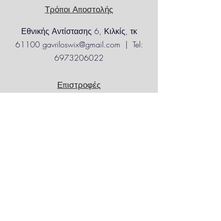
Για απομακρυσμένες
Τρόποι Αποστολής
ή
δυσπρόσιτες περιοχές
,
ενδέχεται να
Εθνικής Αντίστασης 6, Κιλκίς, τκ
ισχύουν προσαυξημένα έξοδα
αποστολής.
61100
gavriloswix@gmail.com
| Tel:
6973206022
Επιστροφές
Eπικοινωνία