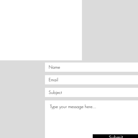
 εργάσιμες ημέρες.
CS Courier. Μεταφορικά 4,5€.
τικαταβολή 6,5€.
παραγγελίες 6973206022.
καταβολή ή PayPal
ραπεζικό λογαριασμό.
νες ή
δυσπρόσιτες περιοχές
,
ημένα έξοδα αποστολής.
Submit