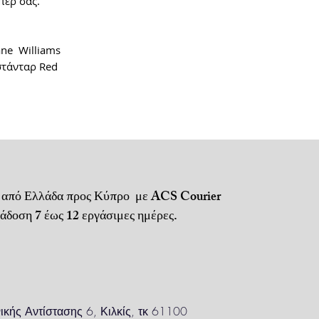
περ σας.
Παράδοση 1 έως 3
Αποστολή μέσω A
ane Williams
 στάνταρ Red
Μεταφορικά + αν
Για τηλεφωνικές 
Πληρωμή με αντι
ή κατάθεση σε τ
Για απομακρυσμέ
ενδέχεται να
 από Ελλάδα προς Κύπρο με ACS Courier
ισχύουν προσαυξ
 7 έως 12 εργάσιμες ημέρες.
ικής Αντίστασης 6, Κιλκίς, τκ 61100