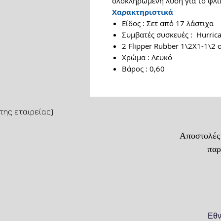
ολοκληρωμένη λύση για το φλί
Χαρακτηριστικά
Είδος : Σετ από 17 λάστιχα
Συμβατές συσκευές : Hurric
2 Flipper Rubber 1\2Χ1-1\2
Χρώμα : Λευκό
Βάρος : 0,60
της εταιρείας)
Αποστολές
παράδοση
Εθν