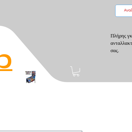
Πλήρης γκ
ανταλλακτ
p
σας.