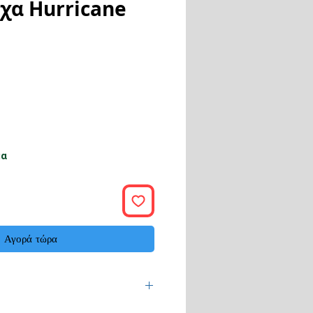
ιχα Hurricane
ή
μα
Αγορά τώρα