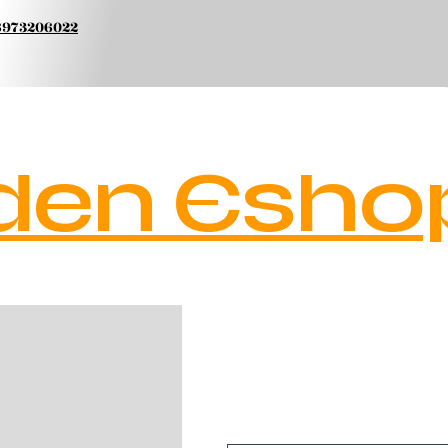
 6973206022
den Esho