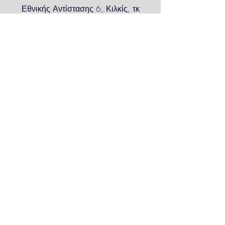
Εθνικής Αντίστασης 6, Κιλκίς, τκ
ισχύουν προσαυξημένα έξοδα
αποστολής.
61100
gavriloswix@gmail.com
| Tel:
6973206022
Επιστροφές
Eπικοινωνία