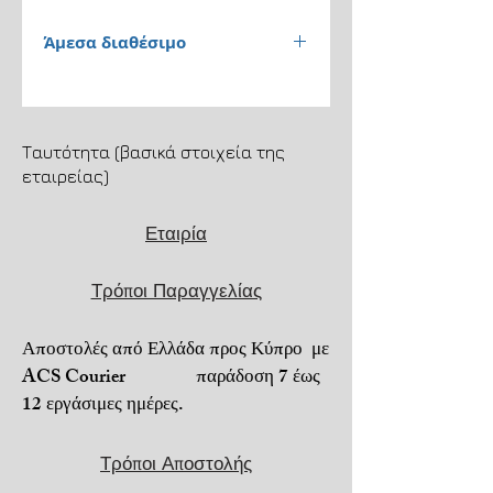
Άμεσα διαθέσιμο
Παράδοση 1 έως 3 εργάσιμες
ημέρες.
Ταυτότητα (βασικά στοιχεία της
Αποστολή μέσω ACS
εταιρείας)
Courier. Μεταφορικά 4,5€.
Εταιρία
Μεταφορικά + αντικαταβολή
6,5€.
Τρόποι Παραγγελίας
Για τηλεφωνικές παραγγελίες
6973206022.
Αποστολές από Ελλάδα προς Κύπρο με
Πληρωμή με αντικαταβολή ή
ACS Courier παράδοση 7 έως
PayPal ή κατάθεση σε
12 εργάσιμες ημέρες.
τραπεζικό λογαριασμό.
Για απομακρυσμένες
Τρόποι Αποστολής
ή
δυσπρόσιτες περιοχές
,
ενδέχεται να