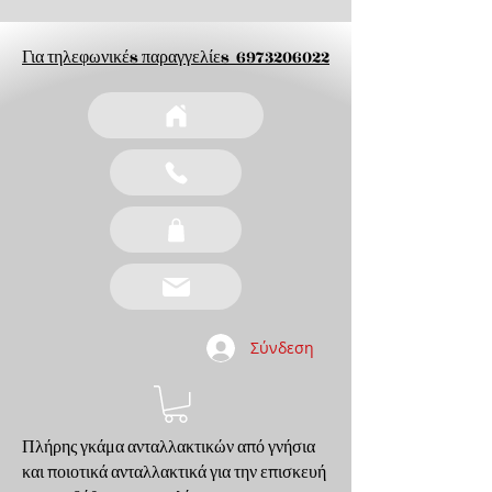
Για τηλεφωνικέs παραγγελίεs
6973206022
Σύνδεση
Πλήρης γκάμα ανταλλακτικών από γνήσια
και ποιοτικά ανταλλακτικά για την επισκευή