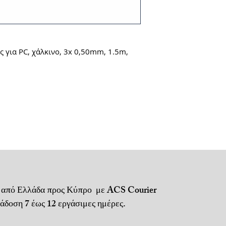
Αποστολή μέσω A
Μεταφορικά + αντ
 για PC, χάλκινο, 3x 0,50mm, 1.5m,
Για τηλεφωνικές 
Πληρωμή με αντι
ή κατάθεση σε τ
Για απομακρυσμέ
ενδέχεται να
ισχύουν προσαυξ
 από Ελλάδα προς Κύπρο με ACS Courier
 7 έως 12 εργάσιμες ημέρες.