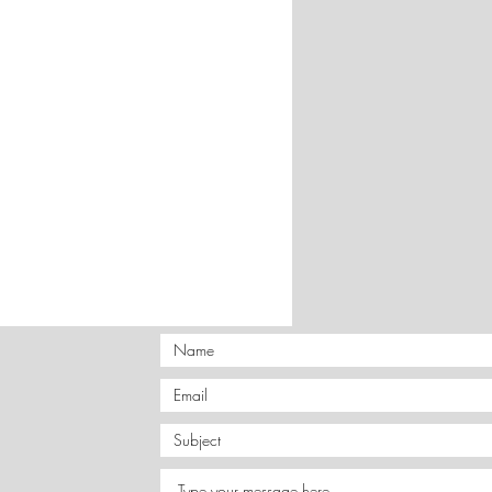
CS Courier. Μεταφορικά 4,5€.
ικαταβολή 6,5 €.
παραγγελίες 6973206022.
καταβολή ή PayPal
ραπεζικό λογαριασμό.
νες ή
δυσπρόσιτες περιοχές
,
ημένα έξοδα αποστολής.