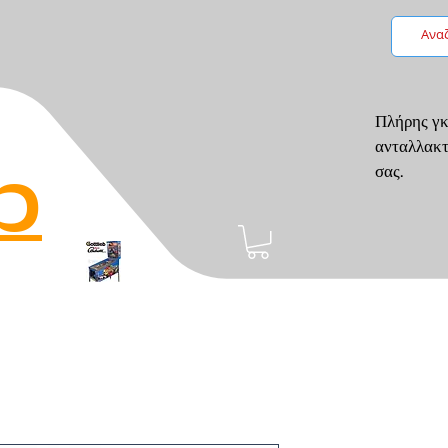
Πλήρης γκ
ανταλλακτ
p
σας.