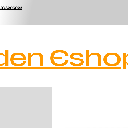
 6973206022
den Esho