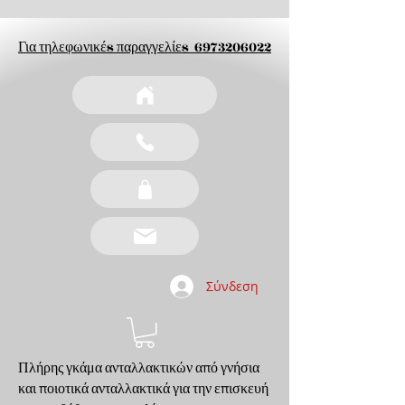
Για τηλεφωνικέs παραγγελίεs
6973206022
Σύνδεση
Πλήρης γκάμα ανταλλακτικών από γνήσια
και ποιοτικά ανταλλακτικά για την επισκευή