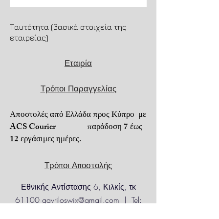
Παράδοση κατόπιν
τηλεφωνικής παραγγελίας.
Ταυτότητα (βασικά στοιχεία της
Αποστολή μέσω
εταιρείας)
μεταφορικής.
Εταιρία
Μεταφορικά κατόπιν
τηλεφωνικής επικοινωνίας
Τρόποι Παραγγελίας
Για τηλεφωνικές παραγγελίες
6973206022.
Αποστολές από Ελλάδα προς Κύπρο με
Πληρωμή με κατάθεση σε
ACS Courier παράδοση 7 έως
τραπεζικό λογαριασμό.
12 εργάσιμες ημέρες.
Τρόποι Αποστολής
Εθνικής Αντίστασης 6, Κιλκίς, τκ
61100
gavriloswix@gmail.com
| Tel:
6973206022